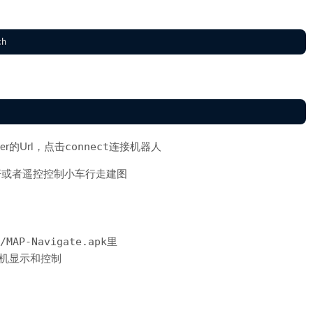
connect
ter的Url，点击
连接机器人
杆或者遥控控制小车行走建图
MAP-Navigate.apk
里
手机显示和控制